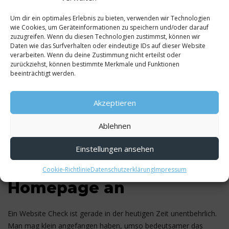
entsteht, wenn man zu stark in die Firma
Um dir ein optimales Erlebnis zu bieten, verwenden wir Technologien
eingebunden ist und daher die Dinge so angeht, wie
wie Cookies, um Geräteinformationen zu speichern und/oder darauf
man sie kennt. Externes Consulting bringt dabei
zuzugreifen. Wenn du diesen Technologien zustimmst, können wir
frischen Wind herein und mit ihm frische Ideen, die
Daten wie das Surfverhalten oder eindeutige IDs auf dieser Website
verarbeiten. Wenn du deine Zustimmung nicht erteilst oder
aber durchaus auch bereits in anderen Bereichen
zurückziehst, können bestimmte Merkmale und Funktionen
erfolgreich erprobt sind.
beeinträchtigt werden.
Akzeptieren
Yahya Orak
Ablehnen
Einstellungen ansehen
Wir schauen uns Ihre
Cookie-Richtlinie
Datenschutzerklärung
Impressum
Homepage an
Ein Website Check ist gerade in der heutigen Zeit unentbehrlich.
Man mag klein angefangen haben, umso bedeutsamer das