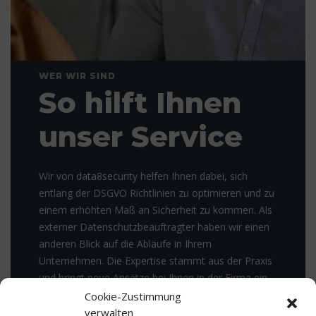
WER WIR SIND
So hilft Ihnen
unser Service
Wir von data8security helfen Ihnen dabei, sich
entlang der DSGVO Richtlinien zu optimieren und zu
einem erhöhten Maß an Sicherheit zu kommen. Als
externer Datenschutzbeauftragter haben wir einen
anderen Blick auf die Abläufe in Ihrem
Unternehmen. Die Expertise stammt aus der Praxis
und bringt neue Ansätze bei Ihnen in der Firma ein.
Dadurch werden letzten Endes Flüchtigkeitsfehler z.
Cookie-Zustimmung
B. aufgrund von Betriebsblindheit verhindert. Diese
verwalten